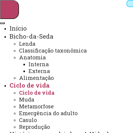
Início
Bicho-da-Seda
Pesquisar
Lenda
Classificação taxonômica
Anatomia
Interna
Webmail
Sistemas
Telefones
Externa
Arquivo Virtual
Campus
Alimentação
Ciclo de vida
Ciclo de vida
Muda
Metamorfose
Emergência do adulto
Casulo
Reprodução