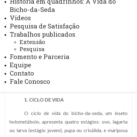
História em quadrinhos: A Vida do
Bicho-da-Seda
Vídeos
Pesquisa de Satisfação
Trabalhos publicados
Extensão
Pesquisa
Fomento e Parceria
Equipe
Ciclo de Vida
Contato
Fale Conosco
1. CICLO DE VIDA
O ciclo de vida do bicho-da-seda, um inseto
holometábolo, apresenta quatro estágios: ovo, lagarta
ou larva (estágio jovem), pupa ou crisálida, e mariposa