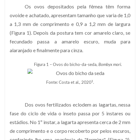
Os ovos depositados pela fêmea têm forma
ovoide e achatado, apresentam tamanho que varia de 1,0
a 1,3 mm de comprimento e 0,9 a 1,2 mm de largura
(Figura 1). Depois da postura tem cor amarelo claro, se
fecundado passa a amarelo escuro, muda para
alaranjado e finalmente para cinza.
Figura 1 – Ovos do bicho-da-seda,
Bombyx mori
.
1
Fonte: Costa et al., 2020
.
Dos ovos fertilizados eclodem as lagartas, nessa
fase do ciclo de vida o inseto passa por 5 instares ou
estádios. No 1º instar, a lagarta apresenta cerca de 2 mm
de comprimento e o corpo recoberto por pelos escuros,
conferindo-lhe uma aparência de "formiga" (Figura 2).