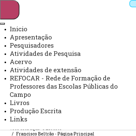
Inicio
Apresentação
Pesquisar
Pesquisadores
Atividades de Pesquisa
Acervo
Webmail
Sistemas
Telefones
Atividades de extensão
Arquivo Virtual
Campus
REFOCAR - Rede de Formação de
Professores das Escolas Públicas do
Campo
Livros
Produção Escrita
GEFHEMP
Links
Você está aqui:
Unioeste
Francisco Beltrão - Página Principal