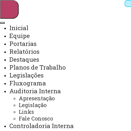
Inicial
Equipe
Pesquisar
Portarias
Relatórios
Destaques
Webmail
Sistemas
Telefones
Planos de Trabalho
Arquivo Virtual
Campus
Legislações
Fluxograma
Auditoria Interna
Apresentação
Legislação
SISTEMA DE CONTROLE
Links
INTERNO, INTEGRIDADE E
Fale Conosco
COMPLIANCE
Controladoria Interna