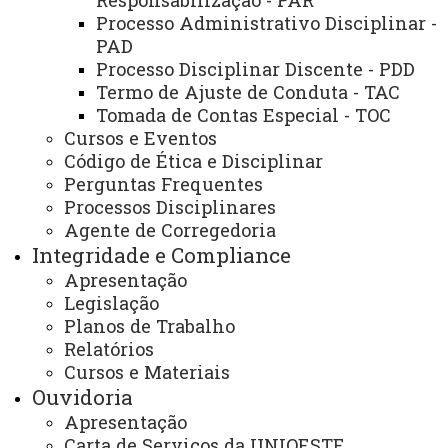
Responsabilização - PAR
coordenados entre si, exercido pelas áreas de Auditoria
Processo Administrativo Disciplinar -
Interna, Controladoria Interna, Corregedoria,
PAD
Integridade e Compliance, Ouvidoria e Transparência,
Processo Disciplinar Discente - PDD
com o objetivo de assegurar a conformidade dos atos de
Termo de Ajuste de Conduta - TAC
Tomada de Contas Especial - TOC
gestão, prevenir irregularidades e ilegalidades e
Cursos e Eventos
convergir para que os objetivos e metas estabelecidos
Código de Ética e Disciplinar
para a Unioeste sejam alcançados. Além de ter como
Perguntas Frequentes
competência a promoção e disseminação da cultura
Processos Disciplinares
ética da Integridade e do Compliance, a fim de garantir o
Agente de Corregedoria
Integridade e Compliance
cumprimento das legislações vigentes, regulamentos e
Apresentação
normativas.
Legislação
Planos de Trabalho
O Sistema de Controle Interno, Integridade e
Relatórios
Compliance atua dentro do modelo de 3 (três) linhas de
Cursos e Materiais
Ouvidoria
defesas, sendo:
Apresentação
I - a primeira linha de defesa é o controle da
Carta de Serviços da UNIOESTE