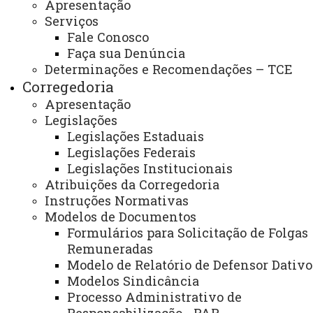
Apresentação
Serviços
Você está aqui:
Unioeste
Fale Conosco
Sistema de Controle Interno, Integridade e
Compliance
Faça sua Denúncia
Determinações e Recomendações – TCE
Corregedoria
Apresentação
Inicial
Legislações
Legislações Estaduais
Legislações Federais
Legislações Institucionais
Atribuições da Corregedoria
Instruções Normativas
Modelos de Documentos
O Sistema de Controle Interno, Integridade e
Formulários para Solicitação de Folgas
Compliance da Unioeste foi instituído em 13 de julho de
Remuneradas
2023 pela
Resolução nº098/2023
- COU. O
Modelo de Relatório de Defensor Dativo
Sistema
compreende o conjunto das atividades, planos,
Modelos Sindicância
Processo Administrativo de
métodos, indicadores e procedimentos interligados e