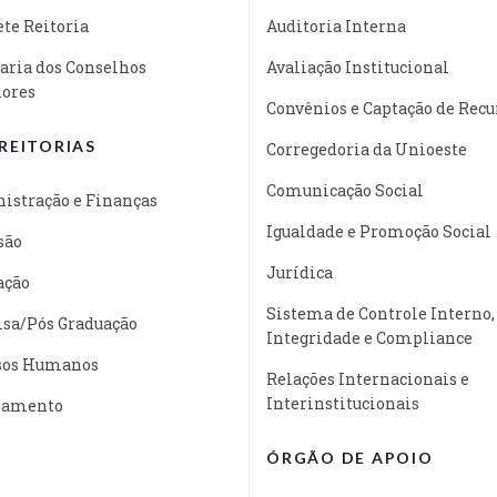
te Reitoria
Auditoria Interna
aria dos Conselhos
Avaliação Institucional
iores
Convênios e Captação de Recu
REITORIAS
Corregedoria da Unioeste
Comunicação Social
istração e Finanças
Igualdade e Promoção Social
são
Jurídica
ação
Sistema de Controle Interno,
isa/Pós Graduação
Integridade e Compliance
sos Humanos
Relações Internacionais e
Interinstitucionais
jamento
ÓRGÃO DE APOIO