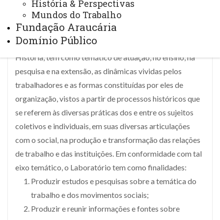
História & Perspectivas
Mundos do Trabalho
Constituído em junho de 2006, o Laboratório de
Fundação Araucária
Pesquisa "Trabalho e Movimentos Sociais" (LTMS),
Domínio Público
órgão ligado ao Colegiado do Curso de Mestrado em
História, tem como temático de atuação, no ensino, na
pesquisa e na extensão, as dinâmicas vividas pelos
trabalhadores e as formas constituídas por eles de
organização, vistos a partir de processos históricos que
se referem às diversas práticas dos e entre os sujeitos
coletivos e individuais, em suas diversas articulações
com o social, na produção e transformação das relações
de trabalho e das instituições. Em conformidade com tal
eixo temático, o Laboratório tem como finalidades:
Produzir estudos e pesquisas sobre a temática do
trabalho e dos movimentos sociais;
Produzir e reunir informações e fontes sobre