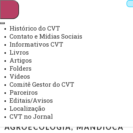
Histórico do CVT
Contato e Mídias Sociais
Pesquisar
Informativos CVT
Livros
Artigos
Webmail
Sistemas
Telefones
Folders
Arquivo Virtual
Campus
Vídeos
Comitê Gestor do CVT
Parceiros
Editais/Avisos
Localização
CVT - CENTRO VOCACIONAL
CVT no Jornal
TECNOLÓGICO EM
AGROECOLOGIA, MANDIOCA