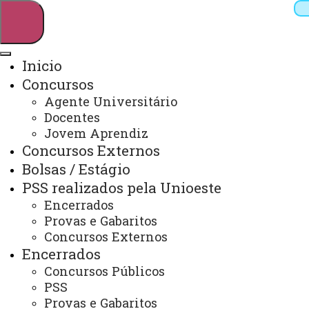
Inicio
Concursos
Pesquisar
Agente Universitário
Docentes
Jovem Aprendiz
Concursos Externos
Webmail
Sistemas
Telefones
Bolsas / Estágio
Arquivo Virtual
Campus
PSS realizados pela Unioeste
Encerrados
Provas e Gabaritos
Concursos Externos
DOCENTE - PSS
Encerrados
Concursos Públicos
PSS
Você está aqui:
Unioeste
Interno
Docente - PSS
Provas e Gabaritos
2021
2º PSS 2021 - Docentes