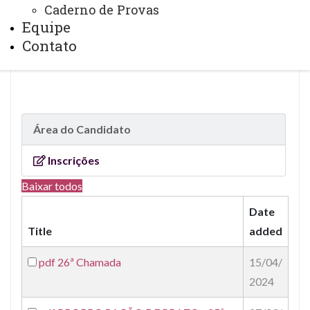
Caderno de Provas
Equipe
Contato
2º PSS 2021 - Docentes
Área do Candidato
Inscrições
Baixar todos
Date
Title
added
pdf
26ª Chamada
15/04/
2024