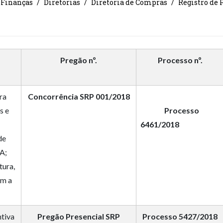
 Finanças
Diretorias
Diretoria de Compras
Registro de P
Pregão nº.
Processo nº.
ra
Concorrência SRP 001/2018
s e
Processo
6461/2018
de
A;
tura,
am a
ntiva
Pregão Presencial SRP
Processo 5427/2018