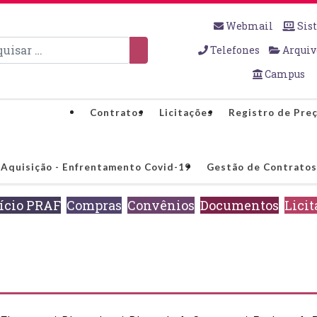
Webmail
Sis
sar
Telefones
Arquiv
Campus
Contratos
Licitações
Registro de Preç
Aquisição - Enfrentamento Covid-19
Gestão de Contratos
ício PRAF
Compras
Convênios
Documentos
Licit