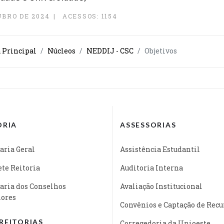
UBRO DE 2024
ACESSOS: 1154
a Principal
Núcleos
NEDDIJ - CSC
Objetivos
ORIA
ASSESSORIAS
aria Geral
Assistência Estudantil
te Reitoria
Auditoria Interna
aria dos Conselhos
Avaliação Institucional
iores
Convênios e Captação de Recu
REITORIAS
Corregedoria da Unioeste