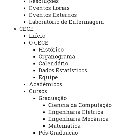
Resoluções
ia
Nunes do
8116
estudantil@uni
Eventos Locais
Estudanti
Amarante
(WhatsAp
oeste.br
l
Eventos Externos
Griggio
p)
Laboratório de Enfermagem
Técnica
Mariana
(45)3576-
foz.direcaoger
CECE
Administ
Marinho
8135
al@unioeste.br
Início
rativa
Colombelli
O CECE
Histórico
Agenda do Diretor
Organograma
Calendário
Dados Estatísticos
Equipe
Acadêmicos
ESTRUTURA
Cursos
Administrativa
Graduação
Ciência da Computação
Diretor Geral:
Sérgio Moacir Fabriz
Engenharia Elétrica
Diretor do Centro de Engenharias e Ciências
Engenharia Mecânica
Exatas:
Romeu Reginato
Matemática
Diretor do Centro de Ciências Sociais
Pós-Graduação
Aplicadas:
Valdir Serafim Junior