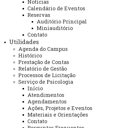
Notícias
Calendário de Eventos
Reservas
Auditório Principal
ACESSE
Miniauditório
Acesso Restrito (Editores do Portal)
Contato
Utilidades
Arquivo Virtual
Agenda do Campus
Bibliotecas
Histórico
Prestação de Contas
Identidade Visual
Relatório de Gestão
Mapa do Site
Processos de Licitação
Serviço de Psicologia
Ouvidoria
Início
Portal Office 365
Atendimentos
Agendamentos
Sistemas
Ações, Projetos e Eventos
Materiais e Orientações
Telefones
Contato
Webmail
Perguntas Frequentes