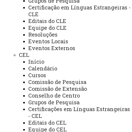
Grupos de Pesquisa
+
Certificação em Línguas Estrangeiras -
CLE
Editais do CLE
Equipe do CLE
Conselho de Campus:
Resoluções
Eventos Locais
Eventos Externos
CEL
Início
Comissões e Conselhos:
Calendário
Cursos
Comissão de Pesquisa
Comissão de Extensão
Órgãos de Atuação Conjunta:
Conselho de Centro
Grupos de Pesquisa
Certificações em Línguas Estrangeiras
DIREÇÃO
GERAL
- CEL
Editais do CEL
Cargo
Nome
Telefone
E-mail
Equipe do CEL
Completo
Setorial