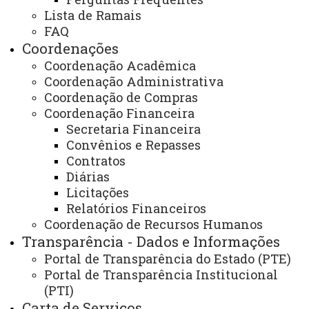
Lista de Ramais
FAQ
Coordenações
REITORIA
Coordenação Acadêmica
Secretaria Geral
Coordenação Administrativa
Gabinete Reitoria
Coordenação de Compras
Coordenação Financeira
Secretaria dos Conselhos Superiores
Secretaria Financeira
Convênios e Repasses
PRÓ-REITORIAS
Contratos
Administração e Finanças
Diárias
Licitações
Extensão
Relatórios Financeiros
Coordenação de Recursos Humanos
Graduação
Transparência - Dados e Informações
Pesquisa/Pós Graduação
Portal de Transparência do Estado (PTE)
Portal de Transparência Institucional
Recursos Humanos
(PTI)
Planejamento
Carta de Serviços