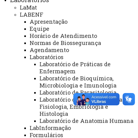
Coordenadora do Programa de Pós-Graduação Stricto
LaMat
Sensu em Ensino (PPGEn) – Mestrado:
Vanessa
LABENF
Lucena Camargo de Almeida Klaus
Apresentação
Coordenador da Pós-Graduação Stricto Sensu em
Equipe
Saúde Pública em Região de Fronteira –
Horário de Atendimento
Mestrado:
Helder Ferreira
Normas de Biossegurança
Agendamento
Laboratórios
Vista Aérea - Campus de Foz do Iguaçu- Fonte: Neri Cardoso/Selmo José
Laboratório de Práticas de
Bonatto - Setembro de 2013
Enfermagem
Laboratório de Bioquímica,
Microbiologia e Imunologia
Coordenação Administrativa
Laboratório de Parasitologia
Laboratório de Biologia Celular,
Fisiologia, Embriologia e
Histologia
Laboratório de Anatomia Humana
Coordenação Acadêmica
LabInformação
Formulários