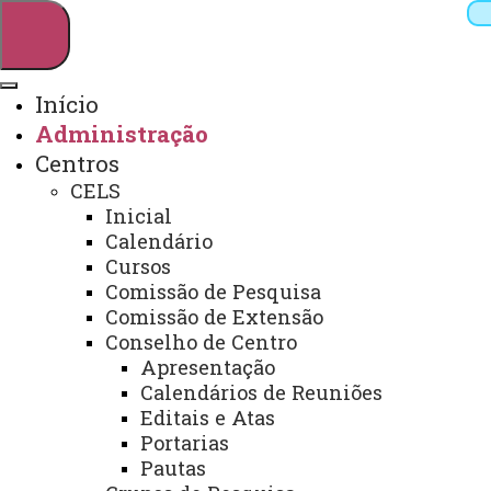
Início
Administração
Pesquisar
Centros
CELS
Inicial
Webmail
Sistemas
Telefones
Calendário
Cursos
Arquivo Virtual
Campus
Comissão de Pesquisa
Comissão de Extensão
Conselho de Centro
Apresentação
Calendários de Reuniões
CAMPUS FOZ DO IGUAÇU
Editais e Atas
Portarias
Sobre Nós
Pautas