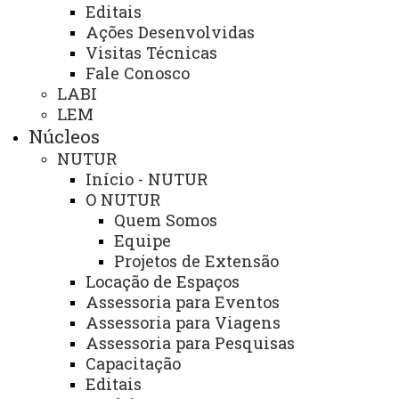
Editais
Ações Desenvolvidas
Coordenação Financeira
Visitas Técnicas
Fale Conosco
LABI
LEM
Núcleos
Você está aqui:
Unioeste
NUTUR
Foz do Iguaçu - Página Principal
Administração
Início - NUTUR
O NUTUR
Endereço Campus
Quem Somos
Foz do Iguaçu:
Equipe
Projetos de Extensão
Av. Tarquínio Joslin
Locação de Espaços
dos Santos, 1300
Assessoria para Eventos
Foz do Iguaçu - PR -
Assessoria para Viagens
Brasil
Assessoria para Pesquisas
CEP: 85870-650
Capacitação
Fone: (45) 3576-8100
Editais