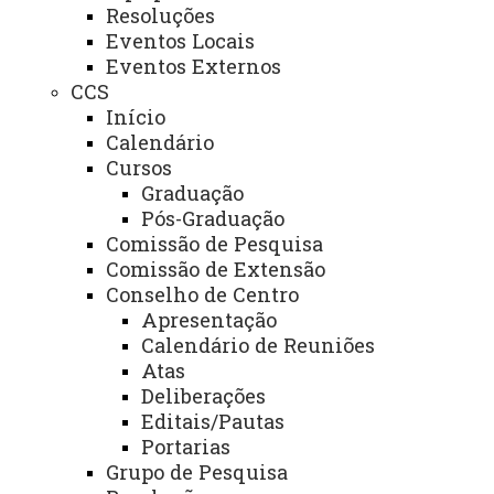
Resoluções
Diretor
Sergio
(45)3576-
foz.direcaoger
Eventos Locais
geral
Moacir Fabriz
8135
al@unioeste.br
Eventos Externos
(WhatsAp
CCS
p)
Início
Calendário
Assessor
Edna Maria
(45)3576-
foz.direcaoger
Cursos
do
da Silva Matte
8135
al@unioeste.br
Graduação
Diretor
(WhatsAp
Pós-Graduação
Geral
p)
Comissão de Pesquisa
Assessor
Jonathan
(45)3576-
foz.juridico@u
Comissão de Extensão
ia
Francisco da
8102
nioeste.br
Conselho de Centro
Jurídica
Silva
Apresentação
Calendário de Reuniões
Assessor
Berenice
-
foz.assessoria
Atas
ia
Borssoi
pedagogica@u
Deliberações
Pedagógi
Juraszek
nioeste.br
Editais/Pautas
ca
Portarias
Grupo de Pesquisa
Assessor
Fabiana
(45)3576-
foz.assessoria