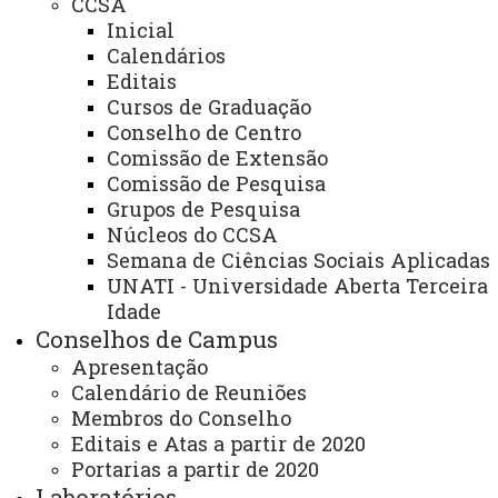
CCSA
Vivien Rosotti de Andrade
Inicial
Coordenadora do Curso de Enfermagem:
Lilian
Calendários
Lessa Cardoso
Editais
Coordenadora do Curso de Letras
Cursos de Graduação
Português/Espanhol:
Delfina Cristina Paizan
Conselho de Centro
Coordenadora do Curso de Letras
Comissão de Extensão
Português/Inglês:
Delfina Cristina Paizan
Comissão de Pesquisa
Coordenadora do Curso de Pedagogia:
Joceli de
Grupos de Pesquisa
Fatima Arruda Sousa
Núcleos do CCSA
Coordenadora do Curso de Pós-graduação Lato Sensu
Semana de Ciências Sociais Aplicadas
Residência em Enfermagem - Especialista Paciente
Crítico:
UNATI - Universidade Aberta Terceira
Lilian Lessa Cardoso
Coordenador do Mestrado em Engenharia Elétrica e
Idade
Computação:
Edgar Manuel Carreño Franco
Conselhos de Campus
Coordenador do Programa de Pós-Graduação Stricto
Apresentação
Sensu em Tecnologias, Gestão e Sustentabilidade -
Calendário de Reuniões
Mestrado Profissional:
Luciano Panek
Membros do Conselho
Coordenador do Programa de Pós-Graduação Stricto
Editais e Atas a partir de 2020
Sensu em Sociedade Cultura e Fronteira - Mestrado e
Portarias a partir de 2020
Doutorado:
Samuel Klauck
Laboratórios