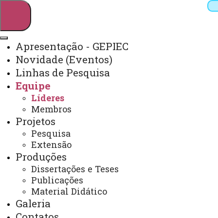
Apresentação - GEPIEC
Novidade (Eventos)
Pesquisar
Linhas de Pesquisa
Equipe
Líderes
Webmail
Sistemas
Telefones
Membros
Projetos
Arquivo Virtual
Campus
Pesquisa
Extensão
Produções
Dissertações e Teses
Publicações
Líderes
Material Didático
Galeria
Contatos