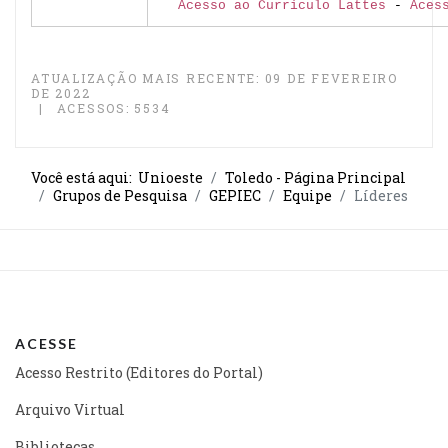
Acesso ao Currículo Lattes
-
Aces
ATUALIZAÇÃO MAIS RECENTE: 09 DE FEVEREIRO
DE 2022
ACESSOS: 5534
Você está aqui:
Unioeste
Toledo - Página Principal
Grupos de Pesquisa
GEPIEC
Equipe
Líderes
ACESSE
Acesso Restrito (Editores do Portal)
Arquivo Virtual
Bibliotecas