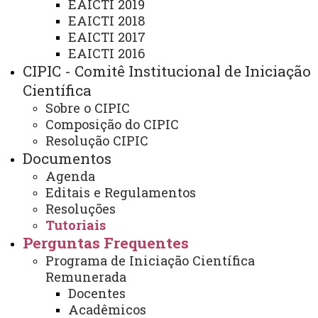
EAICTI 2019
EAICTI 2018
EAICTI 2017
EAICTI 2016
CIPIC - Comitê Institucional de Iniciação
Tutoriais e Normas
Científica
Sobre o CIPIC
Composição do CIPIC
Resolução CIPIC
Documentos
DOCENTES
Agenda
Editais e Regulamentos
ACADÊMICOS
Resoluções
Tutoriais
Perguntas Frequentes
ATUALIZAÇÃO MAIS RECENTE: 16 DE SETEMBRO DE
2025
Programa de Iniciação Científica
ACESSOS: 1846
Remunerada
Docentes
Acadêmicos
Você está aqui:
Unioeste
Ciência e Inovação