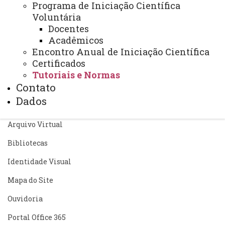
Programa de Iniciação Científica
Iniciação Científica, Tecnológica e Inovação
Voluntária
Perguntas Frequentes
Tutoriais e Normas
Docentes
Acadêmicos
Encontro Anual de Iniciação Científica
Certificados
Tutoriais e Normas
Contato
ACESSE
Dados
Acesso Restrito (Editores do Portal)
Arquivo Virtual
Bibliotecas
Identidade Visual
Mapa do Site
Ouvidoria
Portal Office 365