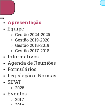
Apresentação
Equipe
Pesquisar
Gestão 2024-2025
Gestão 2019-2020
Gestão 2018-2019
Gestão 2017-2018
Webmail
Sistemas
Telefones
Informativos
Arquivo Virtual
Campus
Agenda de Reuniões
Formulários
Legislação e Normas
SIPAT
2025
Apresentação
Eventos
2017
201x