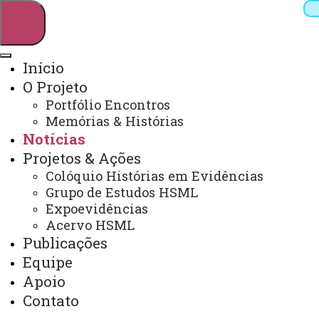
Início
O Projeto
Pesquisar
Portfólio Encontros
Memórias & Histórias
Notícias
Webmail
Sistemas
Telefones
Projetos & Ações
Colóquio Histórias em Evidências
Arquivo Virtual
Campus
Grupo de Estudos HSML
Expoevidências
Acervo HSML
Publicações
Equipe
Notícias
Apoio
Contato