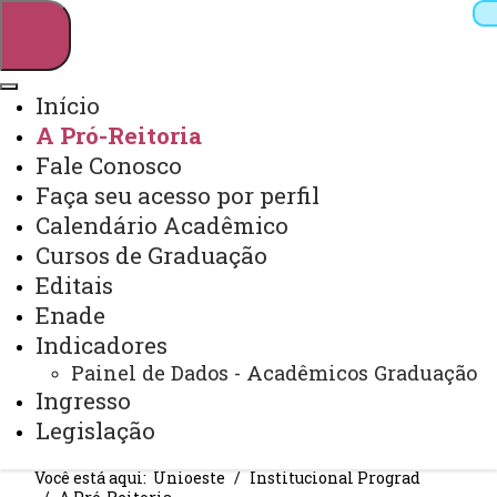
Início
A Pró-Reitoria
Pesquisar
Fale Conosco
Faça seu acesso por perfil
Calendário Acadêmico
Webmail
Sistemas
Telefones
Cursos de Graduação
Arquivo Virtual
Campus
Editais
Enade
Indicadores
Painel de Dados - Acadêmicos Graduação
Ingresso
A PRÓ-REITORIA
Legislação
Você está aqui:
Unioeste
Institucional Prograd