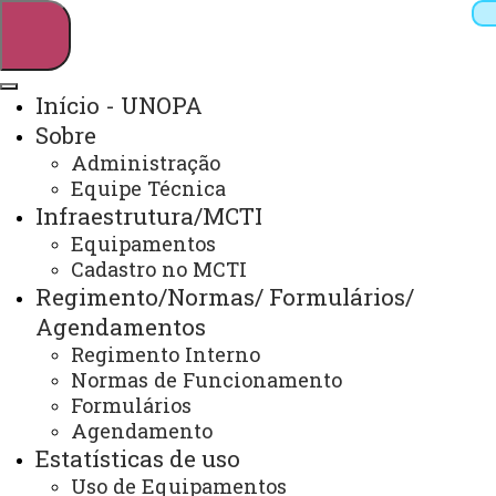
Início - UNOPA
Sobre
Pesquisar
Administração
Equipe Técnica
Infraestrutura/MCTI
Webmail
Sistemas
Telefones
Equipamentos
Cadastro no MCTI
Arquivo Virtual
Campus
Regimento/Normas/ Formulários/
Agendamentos
Regimento Interno
Normas de Funcionamento
Formulários
Produção Técnica e Bibliográfica
Agendamento
Estatísticas de uso
Uso de Equipamentos