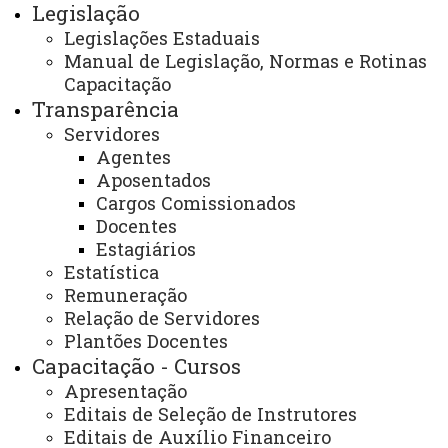
Legislação
Legislações Estaduais
http://www.planalto.gov.br/ccivil_03/Constituicao/C
Manual de Legislação, Normas e Rotinas
Capacitação
Art. 34, da V da Constituição Estadual.
Transparência
http://www.legislacao.pr.gov.br/legislacao/listarAto
Servidores
Agentes
action=iniciarProcesso&tipoAto=10&retiraLista=true
Aposentados
Cargos Comissionados
Informação Geral:
Docentes
A hora noturna é computada como 52 (cinquenta e
Estagiários
Estatística
dois) minutos e 30 (trinta) segundos.
Remuneração
O adicional noturno não se incorpora à remuneração
Relação de Servidores
ou provento.
Plantões Docentes
Apercepção do adicional noturno não é permitida
Capacitação - Cursos
quando dos afastamentos do servidor.
Apresentação
Editais de Seleção de Instrutores
Rotina:
Editais de Auxílio Financeiro