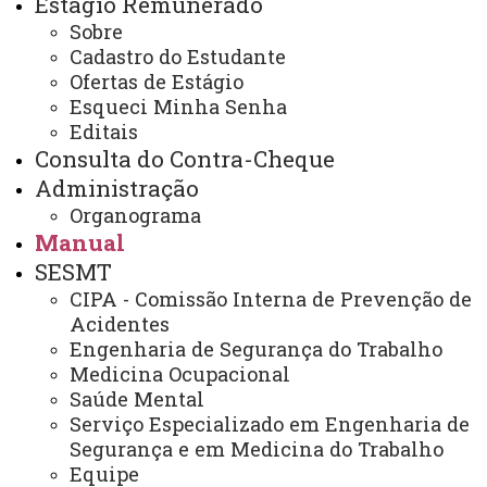
Estágio Remunerado
Adicional noturno
Sobre
Cadastro do Estudante
Ofertas de Estágio
Esqueci Minha Senha
Adicional devido aos servidores pela prestação
Editais
de serviço no horário compreendido entre 22 (vinte e
Consulta do Contra-Cheque
duas) horas de um dia e 5 (cinco) horas do dia seguinte,
Administração
no percentual de 20% ( vinte por cento) sobre o valor da
Organograma
hora diurna.
Manual
SESMT
Requisitos básicos:
CIPA - Comissão Interna de Prevenção de
Acidentes
Prestar serviços no período compreendido entre
Engenharia de Segurança do Trabalho
22 (vinte e duas) horas de um dia e 5 (cinco) horas do dia
Medicina Ocupacional
seguinte.
Saúde Mental
Serviço Especializado em Engenharia de
Legislação:
Segurança e em Medicina do Trabalho
Equipe
Art. 7º, inciso IX da Constituição Federal