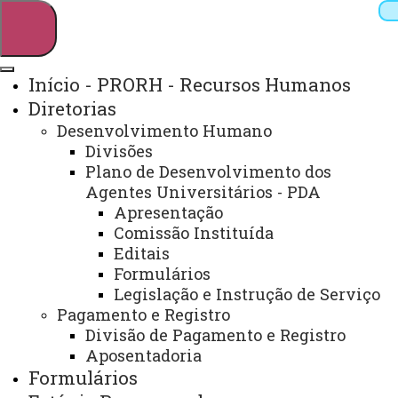
Início - PRORH - Recursos Humanos
Diretorias
Pesquisar
Desenvolvimento Humano
Divisões
Plano de Desenvolvimento dos
Agentes Universitários - PDA
Webmail
Sistemas
Telefones
Apresentação
Arquivo Virtual
Campus
Comissão Instituída
Editais
Formulários
Legislação e Instrução de Serviço
Início
Estágio
Pagamento e Registro
Remunerado
Legislação
Divisão de Pagamento e Registro
Estadual
Manual
Aposentadoria
Formulários