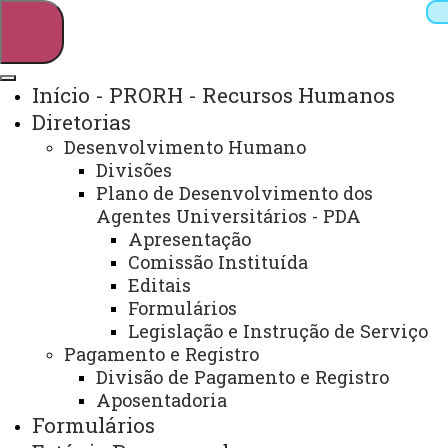
Início - PRORH - Recursos Humanos
Diretorias
Pesquisar
Desenvolvimento Humano
Divisões
Plano de Desenvolvimento dos
Agentes Universitários - PDA
Webmail
Sistemas
Telefones
Apresentação
Arquivo Virtual
Campus
Comissão Instituída
Editais
Formulários
Legislação e Instrução de Serviço
Início
Estágio
Pagamento e Registro
Remunerado
Legislação
Divisão de Pagamento e Registro
Estadual
Manual
Aposentadoria
Formulários
AGENTES