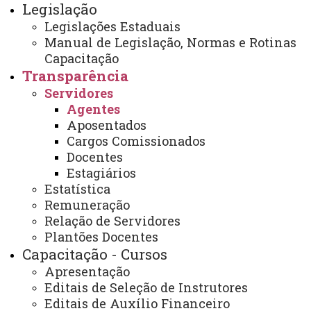
Legislação
Outubro 2022
Legislações Estaduais
Setembro 2022
Manual de Legislação, Normas e Rotinas
Capacitação
Agosto 2022
Transparência
Servidores
Julho 2022
Agentes
Aposentados
Cargos Comissionados
1
2
3
4
5
6
7
PÁGINA 5 DE 9
8
9
Docentes
Estagiários
Estatística
Remuneração
Você está aqui:
Unioeste
Recursos Humanos
Relação de Servidores
Transparência
Servidores
Agentes
Plantões Docentes
Capacitação - Cursos
Apresentação
Editais de Seleção de Instrutores
Editais de Auxílio Financeiro