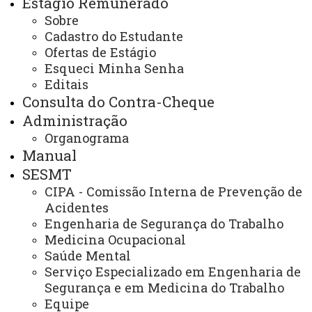
Estágio Remunerado
Sobre
Você está aqui:
Unioeste
Recursos Humanos
Cadastro do Estudante
Transparência
Servidores
Agentes
Ofertas de Estágio
Esqueci Minha Senha
Editais
Agentes
Consulta do Contra-Cheque
Administração
Título
Organograma
Manual
Abril 2023
SESMT
Março 2023
CIPA - Comissão Interna de Prevenção de
Acidentes
Fevereiro 2023
Engenharia de Segurança do Trabalho
Medicina Ocupacional
Janeiro 2023
Saúde Mental
Serviço Especializado em Engenharia de
Dezembro 2022
Segurança e em Medicina do Trabalho
Novembro 2022
Equipe