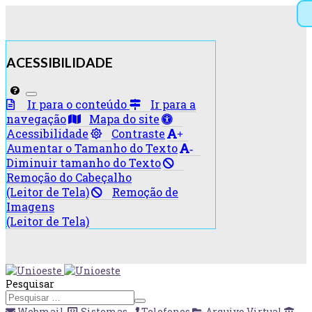
ACESSIBILIDADE
Ir para o conteúdo
Ir para a
navegação
Mapa do site
Acessibilidade
Contraste
+
Aumentar o Tamanho do Texto
-
Diminuir tamanho do Texto
Remoção do Cabeçalho
(Leitor de Tela)
Remoção de
Imagens
(Leitor de Tela)
Pesquisar
Webmail
Sistemas
Telefones
Arquivo Virtual