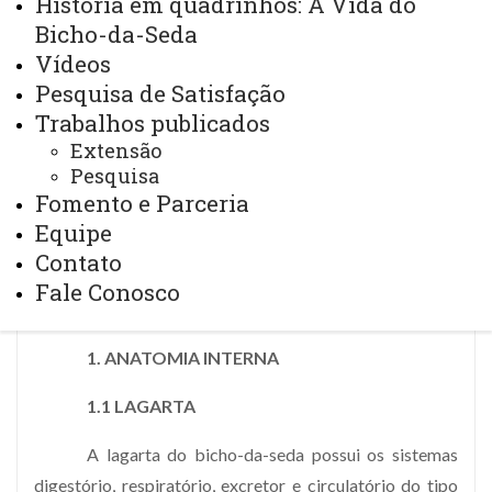
História em quadrinhos: A Vida do
Bicho-da-Seda
Vídeos
Pesquisa de Satisfação
Trabalhos publicados
Extensão
Pesquisa
Fomento e Parceria
Equipe
Interna
Contato
Fale Conosco
1. ANATOMIA INTERNA
1.1 LAGARTA
A lagarta do bicho-da-seda possui os sistemas
digestório, respiratório, excretor e circulatório do tipo