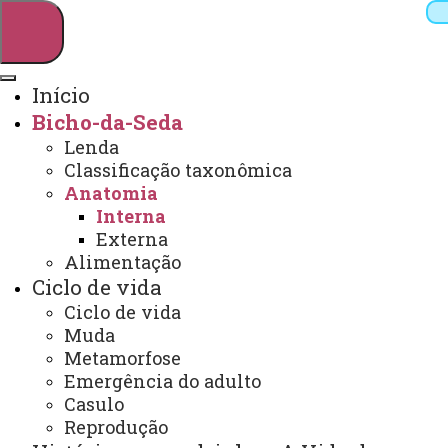
Início
Bicho-da-Seda
Pesquisar
Lenda
Classificação taxonômica
Anatomia
Interna
Webmail
Sistemas
Telefones
Externa
Arquivo Virtual
Campus
Alimentação
Ciclo de vida
Ciclo de vida
Muda
Metamorfose
Emergência do adulto
Casulo
Reprodução