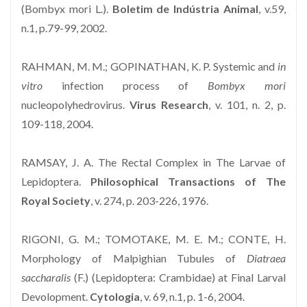
(Bombyx mori L.).
Boletim de Indústria Animal
, v.59,
n.1, p.79-99, 2002.
RAHMAN, M. M.; GOPINATHAN, K. P. Systemic and
in
vitro
infection process of
Bombyx mori
nucleopolyhedrovirus.
Virus Research
, v. 101, n. 2, p.
109-118, 2004.
RAMSAY, J. A. The Rectal Complex in The Larvae of
Lepidoptera.
Philosophical Transactions of The
Royal Society
, v. 274, p. 203-226, 1976.
RIGONI, G. M.; TOMOTAKE, M. E. M.; CONTE, H.
Morphology of Malpighian Tubules of
Diatraea
saccharalis
(F.) (Lepidoptera: Crambidae) at Final Larval
Devolopment.
Cytologia
, v. 69, n.1, p. 1-6, 2004.