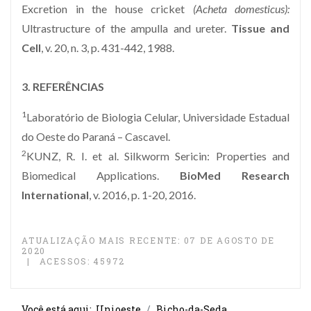
Excretion in the house cricket
(Acheta domesticus):
Ultrastructure of the ampulla and ureter.
Tissue and
Cell
, v. 20, n. 3, p. 431-442, 1988.
3. REFERÊNCIAS
1
Laboratório de Biologia Celular, Universidade Estadual
do Oeste do Paraná – Cascavel.
2
KUNZ, R. I. et al. Silkworm Sericin: Properties and
Biomedical Applications.
BioMed Research
International
, v. 2016, p. 1-20, 2016.
ATUALIZAÇÃO MAIS RECENTE: 07 DE AGOSTO DE
2020
ACESSOS: 45972
Você está aqui:
Unioeste
Bicho-da-Seda