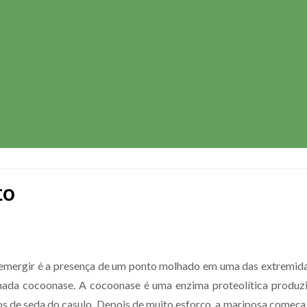
to
á emergir é a presença de um ponto molhado em uma das extremid
da cocoonase. A cocoonase é uma enzima proteolítica produzid
os de seda do casulo. Depois de muito esforço, a mariposa começa a