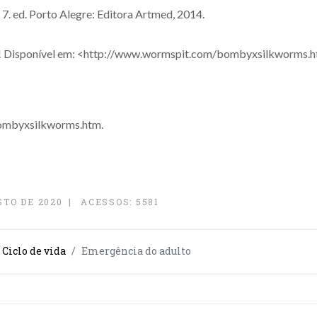
. 7. ed. Porto Alegre: Editora Artmed, 2014.
g! Disponível em: <http://www.wormspit.com/bombyxsilkworms.ht
ombyxsilkworms.htm.
STO DE 2020
ACESSOS: 5581
Ciclo de vida
Emergência do adulto