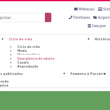
Webmail
Sis
sar
Telefones
Arquiv
Campus
Ciclo de vida
História
Ciclo de vida
Muda
Metamorfose
Emergência do adulto
Casulo
Reprodução
s publicados
Fomento e Parceria
ensão
quisa