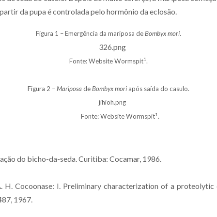
partir da pupa é controlada pelo hormônio da eclosão.
Figura 1 – Emergência da mariposa de
Bombyx mori
.
1
Fonte: Website Wormspit
.
Figura 2 –
Mariposa
de
Bombyx mori
após saída do casulo.
1
Fonte: Website Wormspit
.
ção do bicho-da-seda. Curitiba: Cocamar, 1986.
H. Cocoonase: I. Preliminary characterization of a proteolytic
1487, 1967.