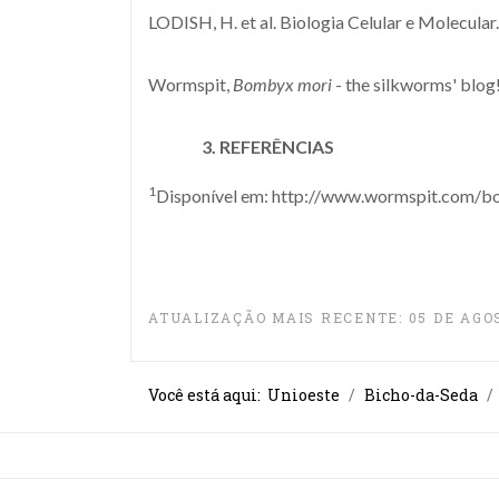
LODISH, H. et al. Biologia Celular e Molecular
Wormspit,
Bombyx mori
- the silkworms' blo
3. REFERÊNCIAS
1
Disponível em: http://www.wormspit.com/b
ATUALIZAÇÃO MAIS RECENTE: 05 DE AGO
Você está aqui:
Unioeste
Bicho-da-Seda