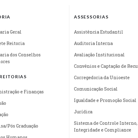
ORIA
ASSESSORIAS
aria Geral
Assistência Estudantil
te Reitoria
Auditoria Interna
aria dos Conselhos
Avaliação Institucional
iores
Convênios e Captação de Recu
REITORIAS
Corregedoria da Unioeste
Comunicação Social
istração e Finanças
Igualdade e Promoção Social
são
Jurídica
ação
Sistema de Controle Interno,
isa/Pós Graduação
Integridade e Compliance
sos Humanos