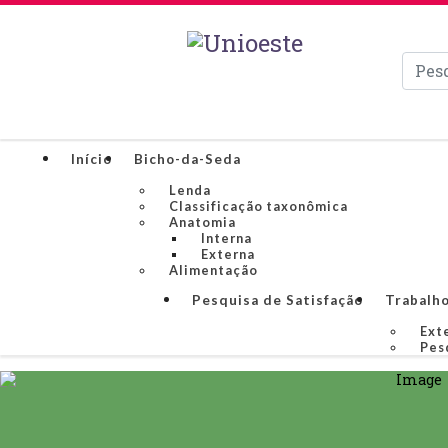
Pesqui
Início
Bicho-da-Seda
Lenda
Classificação taxonômica
Anatomia
Interna
Externa
Alimentação
Pesquisa de Satisfação
Trabalho
Ext
Pes