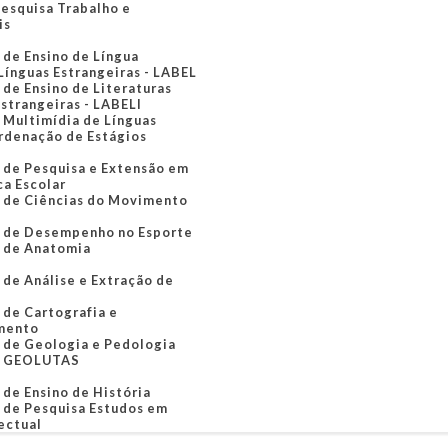
Pesquisa Trabalho e
is
 de Ensino de Língua
Línguas Estrangeiras - LABEL
 de Ensino de Literaturas
Estrangeiras - LABELI
 Multimídia de Línguas
rdenação de Estágios
 de Pesquisa e Extensão em
ca Escolar
 de Ciências do Movimento
o de Desempenho no Esporte
 de Anatomia
 de Análise e Extração de
 de Cartografia e
mento
 de Geologia e Pedologia
o GEOLUTAS
 de Ensino de História
 de Pesquisa Estudos em
ectual