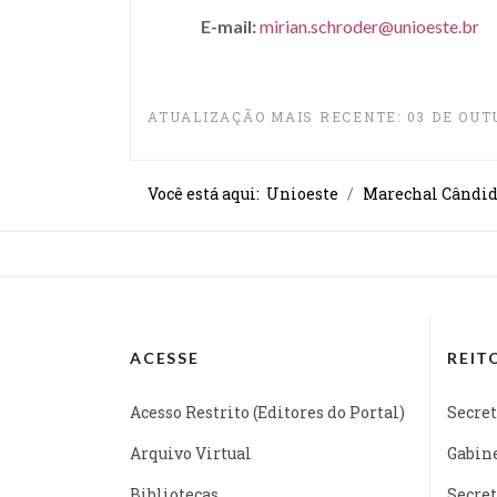
E-mail:
mirian.schroder@unioeste.br
ATUALIZAÇÃO MAIS RECENTE: 03 DE OUT
Você está aqui:
Unioeste
Marechal Cândid
ACESSE
REIT
Acesso Restrito (Editores do Portal)
Secret
Arquivo Virtual
Gabine
Bibliotecas
Secret