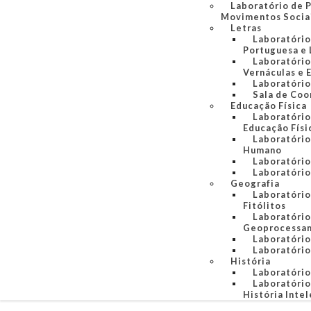
Laboratório de 
Movimentos Socia
Letras
Laboratório
Portuguesa e 
Laboratório
Vernáculas e 
Laboratório
Sala de Coo
Educação Física
Laboratório
Educação Físi
Laboratório
Humano
Laboratóri
Laboratório
Geografia
Laboratório
Fitólitos
Laboratório
Geoprocessa
Laboratório
Laboratóri
História
Laboratório
Laboratório
História Intel