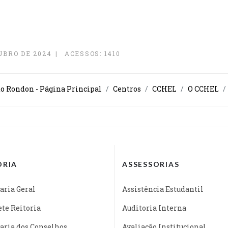
UBRO DE 2024
ACESSOS: 1410
o Rondon - Página Principal
Centros
CCHEL
O CCHEL
ORIA
ASSESSORIAS
aria Geral
Assistência Estudantil
te Reitoria
Auditoria Interna
aria dos Conselhos
Avaliação Institucional