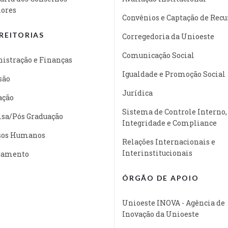
iores
Convênios e Captação de Recu
REITORIAS
Corregedoria da Unioeste
Comunicação Social
istração e Finanças
Igualdade e Promoção Social
são
Jurídica
ação
Sistema de Controle Interno,
isa/Pós Graduação
Integridade e Compliance
sos Humanos
Relações Internacionais e
Interinstitucionais
jamento
ÓRGÃO DE APOIO
Unioeste INOVA - Agência de
Inovação da Unioeste