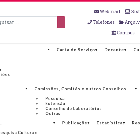
Webmail
Sis
sar
Telefones
Arquiv
Campus
Carta de Serviços
Docentes
Cu
o
niões
Comissões, Comitês e outros Conselhos
Pesquisa
Extensão
Conselho de Laboratórios
Outras
L
Publicações
Estatísticas
Res
esquisa Cultura e