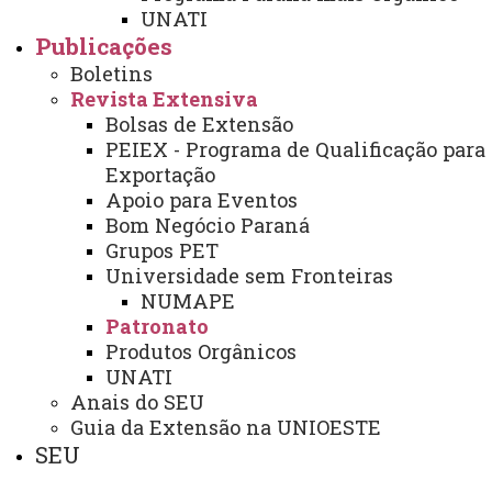
UNATI
NIP - Núcleo de Inserção Profissional
Publicações
NUFOPE - Núcleo de Formação Docente e Prática de Ensino
Boletins
Revista Extensiva
NUTE - Núcleo de Telemedicina
Bolsas de Extensão
Núcleos Complementares
PEIEX - Programa de Qualificação para
Exportação
PROGRAMAS INSTITUCIONAIS
Apoio para Eventos
Bom Negócio Paraná
PEL - Programa de Ensino de Línguas
Grupos PET
PEE - Educação Especial
Universidade sem Fronteiras
NUMAPE
PIBID - Bolsas de Iniciação à Docência
Patronato
PEIEX - Programa de Qualificação para Exportação
Produtos Orgânicos
UNATI
Anais do SEU
Guia da Extensão na UNIOESTE
SEU
© 2026 Todos os direitos reservados.