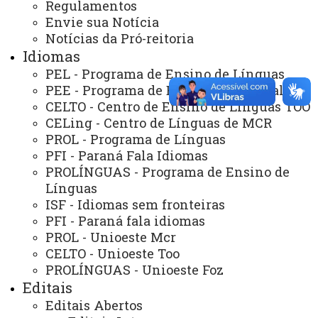
Regulamentos
Planejamento
Envie sua Notícia
Notícias da Pró-reitoria
Idiomas
ASSESSORIAS
PEL - Programa de Ensino de Línguas
PEE - Programa de Educação Especial
Assistência Estudantil
CELTO - Centro de Ensino de Línguas TOO
Auditoria Interna
CELing - Centro de Línguas de MCR
PROL - Programa de Línguas
Avaliação Institucional
PFI - Paraná Fala Idiomas
PROLÍNGUAS - Programa de Ensino de
Convênios e Captação de Recursos
Línguas
Corregedoria da Unioeste
ISF - Idiomas sem fronteiras
PFI - Paraná fala idiomas
Comunicação Social
PROL - Unioeste Mcr
Igualdade e Promoção Social
CELTO - Unioeste Too
PROLÍNGUAS - Unioeste Foz
Jurídica
Editais
Sistema de Controle Interno, Integridade e Compliance
Editais Abertos