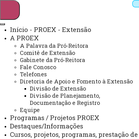
Início - PROEX - Extensão
A PROEX
Pesquisar
A Palavra da Pró-Reitora
Comitê de Extensão
Gabinete da Pró-Reitora
Fale Conosco
Webmail
Sistemas
Telefones
Telefones
Arquivo Virtual
Campus
Diretoria de Apoio e Fomento à Extensão
Divisão de Extensão
Divisão de Planejamento,
Documentação e Registro
Equipe
Programas / Projetos PROEX
Você está aqui:
Unioeste
PROEX
Publicações
Destaques/Informações
Revista Extensiva
Patronato
Cursos, projetos, programas, prestação de