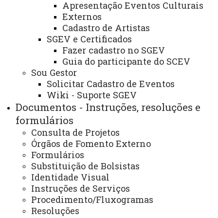
Apresentação Eventos Culturais
Webmail
Externos
Cadastro de Artistas
SGEV e Certificados
Fazer cadastro no SGEV
REITORIA
Guia do participante do SCEV
Secretaria Geral
Sou Gestor
Gabinete Reitoria
Solicitar Cadastro de Eventos
Wiki - Suporte SGEV
Secretaria dos Conselhos Superiores
Documentos - Instruções, resoluções e
formulários
PRÓ-REITORIAS
Consulta de Projetos
Administração e Finanças
Órgãos de Fomento Externo
Formulários
Extensão
Substituição de Bolsistas
Graduação
Identidade Visual
Instruções de Serviços
Pesquisa/Pós Graduação
Procedimento/Fluxogramas
Resoluções
Recursos Humanos