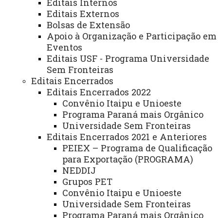
Editais Internos
Relações Internacionais e Interinstitucionais
Editais Externos
Bolsas de Extensão
ÓRGÃO DE APOIO
Apoio à Organização e Participação em
Unioeste INOVA - Agência de Inovação da Unioeste
Eventos
Editais USF - Programa Universidade
Sem Fronteiras
ÓRGÃOS SUPLEMENTARES
Editais Encerrados
Coordenadoria de Concursos e Processos Seletivos
Editais Encerrados 2022
Editora
Convênio Itaipu e Unioeste
Programa Paraná mais Orgânico
Gráfica Universitária
Universidade Sem Fronteiras
Editais Encerrados 2021 e Anteriores
PEIEX – Programa de Qualificação
NÚCLEOS
para Exportação (PROGRAMA)
NEDDIJ
NeadUni - Núcleo de Educação a Distância
Grupos PET
NEE - Núcleo de Estações Experimentais
Convênio Itaipu e Unioeste
Universidade Sem Fronteiras
NTI - Núcleo de Tecnologia da Informação
Programa Paraná mais Orgânico