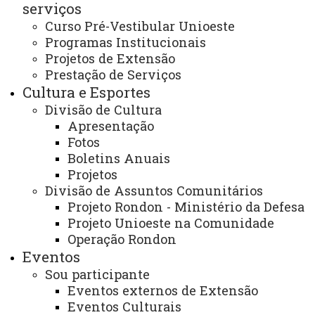
serviços
Curso Pré-Vestibular Unioeste
Programas Institucionais
Projetos de Extensão
Prestação de Serviços
ACESSE
Cultura e Esportes
Acesso Restrito (Editores do Portal)
Divisão de Cultura
Arquivo Virtual
Apresentação
Fotos
Bibliotecas
Boletins Anuais
Projetos
Identidade Visual
Divisão de Assuntos Comunitários
Mapa do Site
Projeto Rondon - Ministério da Defesa
Projeto Unioeste na Comunidade
Ouvidoria
Operação Rondon
Eventos
Portal Office 365
Sou participante
Sistemas
Eventos externos de Extensão
Eventos Culturais
Telefones