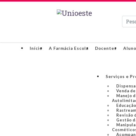
Pesqui
Início
A Farmácia Escola
Docentes
Alun
Serviços e P
Dispensa
Venda de
Manejo d
Autolimita
Educação
Rastream
Revisão 
Gestão d
Manipula
Cosmético
Acompan