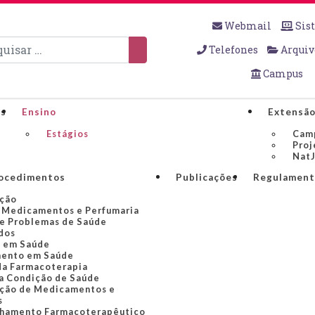
Webmail
Sis
sar
Telefones
Arquiv
Campus
os
Ensino
Extensã
Estágios
Cam
Proj
NatJ
rocedimentos
Publicações
Regulament
ção
 Medicamentos e Perfumaria
e Problemas de Saúde
dos
 em Saúde
ento em Saúde
da Farmacoterapia
a Condição de Saúde
ção de Medicamentos e
s
hamento Farmacoterapêutico