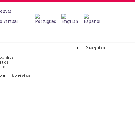
temas
o Virtual
o
Pesquisa
panhas
etos
us
os
Notícias