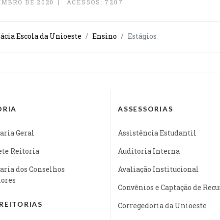
EMBRO DE 2020
ACESSOS: 7207
cia Escola da Unioeste
Ensino
Estágios
ORIA
ASSESSORIAS
aria Geral
Assistência Estudantil
te Reitoria
Auditoria Interna
aria dos Conselhos
Avaliação Institucional
iores
Convênios e Captação de Recu
REITORIAS
Corregedoria da Unioeste