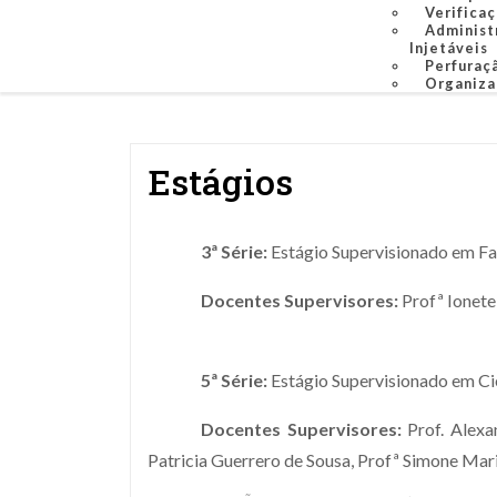
Verificaç
Administ
Injetáveis
Perfuraçã
Organiza
Estágios
3ª Série:
Estágio Supervisionado em F
Docentes Supervisores:
Profª Ionete
5ª Série:
Estágio Supervisionado em Ci
Docentes Supervisores:
Prof. Alexa
Patricia Guerrero de Sousa, Profª Simone Mari