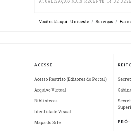
ATUALIZAÇÃO MAIS RECENTE: 14 DE DEZ
Você está aqui:
Unioeste
Serviços
Farmá
ACESSE
REIT
Acesso Restrito (Editores do Portal)
Secret
Arquivo Virtual
Gabine
Bibliotecas
Secret
Super
Identidade Visual
PRÓ-
Mapa do Site