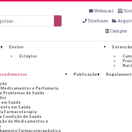
Webmail
Sis
sar
Telefones
Arquiv
Campus
os
Ensino
Extensã
Estágios
Cam
Proj
NatJ
rocedimentos
Publicações
Regulament
ção
 Medicamentos e Perfumaria
e Problemas de Saúde
dos
 em Saúde
ento em Saúde
da Farmacoterapia
a Condição de Saúde
ção de Medicamentos e
s
hamento Farmacoterapêutico