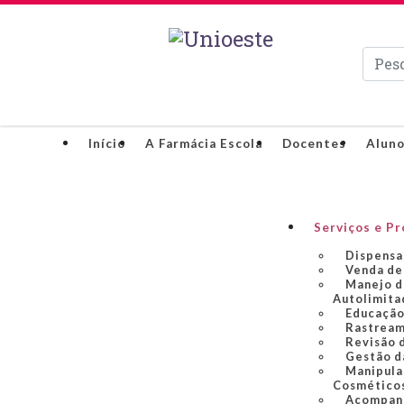
Pesqui
Início
A Farmácia Escola
Docentes
Alun
Serviços e P
Dispensa
Venda de
Manejo d
Autolimita
Educação
Rastream
Revisão 
Gestão d
Manipula
Cosmético
Acompan