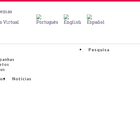
temas
o Virtual
o
Pesquisa
panhas
etos
us
os
Notícias