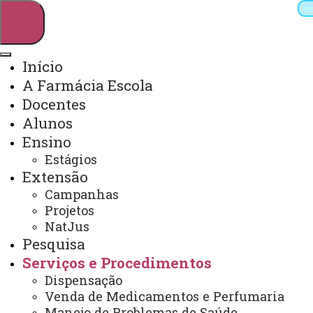
Início
A Farmácia Escola
Pesquisar
Docentes
Alunos
Ensino
Webmail
Sistemas
Telefones
Estágios
Extensão
Arquivo Virtual
Campus
Campanhas
Projetos
NatJus
Pesquisa
Serviços e Procedimentos
Verificação de Parâmetros
Dispensação
Clínicos - Pressão Arterial,
Venda de Medicamentos e Perfumaria
Manejo de Problemas de Saúde