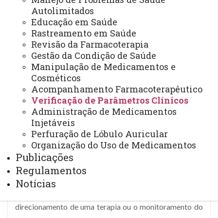
Glicemia Capilar e Temperatura
Autolimitados
Corporal
Educação em Saúde
Rastreamento em Saúde
Revisão da Farmacoterapia
Gestão da Condição de Saúde
A verificação de parâmetros clínicos pode ser solicitada
Manipulação de Medicamentos e
pelo paciente ou por profissional da saúde, de forma
Cosméticos
isolada, por meio de procedimentos que podem incluir a
Acompanhamento Farmacoterapêutico
verificação de sinais vitais. Alguns exemplos incluem a
Verificação de Parâmetros Clínicos
Administração de Medicamentos
determinação dos níveis capilares de glicose, colesterol
Injetáveis
e triglicerídeos, a verificação da temperatura corporal, a
Perfuração de Lóbulo Auricular
medida da pressão arterial, a avaliação antropométrica e
Organização do Uso de Medicamentos
a medição de pico de fluxo respiratório. A análise de
Publicações
parâmetros clínicos pelo farmacêutico tem como
Regulamentos
objetivos a verificação do estado clínico do paciente, da
Notícias
efetividade e segurança do tratamento, o
direcionamento de uma terapia ou o monitoramento do