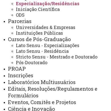
Especialização/Residências
Iniciação Científica
ODS
Cursos de Pós-
Parcerias
graduação
Inscrições na Pós-
Universidades & Empresas
graduação
Projetos e Grupos de
Instituições Públicas
Pesquisa
Editais
Painel
Cursos de Pós-Graduação
de Dados - Mestrado e Doutorado
Lato Sensu - Especializações
Lato Sensu - Residência
Stricto Sensu - Mestrado e Doutorado
Especialização/Residências
Pós-Doutorado
PROAP
Inscrições
Laboratórios Multiusuários
ATUALIZAÇÃO MAIS RECENTE: 20 DE OUTUBRO DE
2022
Editais, Resoluções/Regulamentos e
ACESSOS: 8428
Formulários
Eventos, Comitês e Projetos
Ciência e Inovação
Você está aqui:
Unioeste