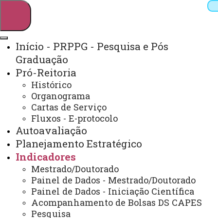
Início - PRPPG - Pesquisa e Pós
Graduação
Pesquisar
Pró-Reitoria
Histórico
Organograma
Webmail
Sistemas
Telefones
Cartas de Serviço
Fluxos - E-protocolo
Arquivo Virtual
Campus
Autoavaliação
Planejamento Estratégico
Indicadores
Mestrado/Doutorado
Painel de Dados - Mestrado/Doutorado
Painel de Dados - Iniciação Científica
Acompanhamento de Bolsas DS CAPES
Pesquisa