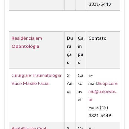
3321-5449
Residência em
Du
Ca
Contato
Odontologia
ra
m
çã
pu
o
s
Cirurgia e Traumatologia
3
Ca
E-
Buco Maxilo Facial
An
sc
mail:
huop.core
os
av
mu@unioeste.
el
br
Fone: (45)
3321-5449
Reabilitação Oral -
2
Ca
E-