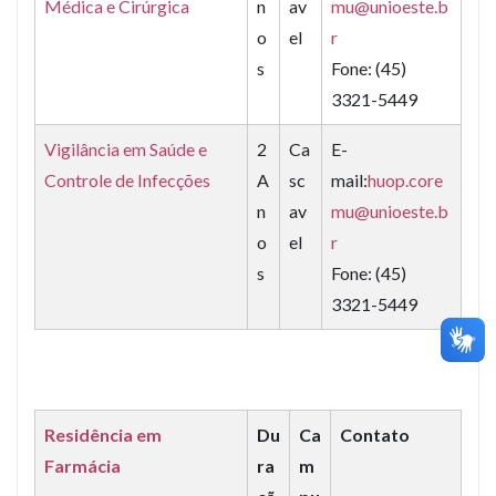
Médica e Cirúrgica
n
av
mu@unioeste.b
o
el
r
s
Fone: (45)
3321-5449
Vigilância em Saúde e
2
Ca
E-
Controle de Infecções
A
sc
mail:
huop.core
n
av
mu@unioeste.b
o
el
r
s
Fone: (45)
3321-5449
Residência em
Du
Ca
Contato
Farmácia
ra
m