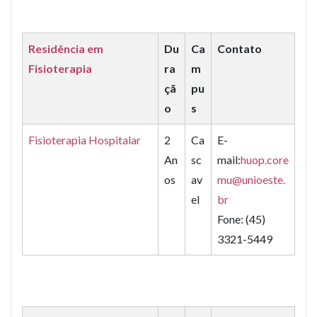
Residência em
Du
Ca
Contato
Fisioterapia
ra
m
çã
pu
o
s
Fisioterapia Hospitalar
2
Ca
E-
An
sc
mail:
huop.core
os
av
mu@unioeste.
el
br
Fone: (45)
3321-5449