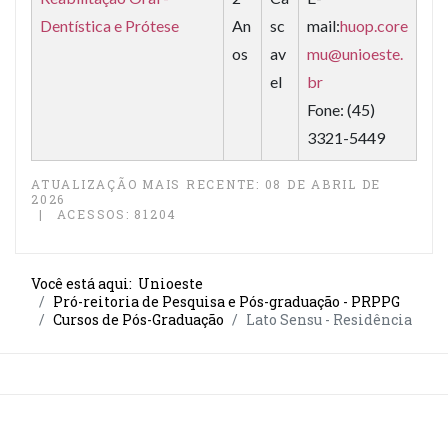
Dentística e Prótese
An
sc
mail:
huop.core
os
av
mu@unioeste.
el
br
Fone: (45)
3321-5449
ATUALIZAÇÃO MAIS RECENTE: 08 DE ABRIL DE
2026
ACESSOS: 81204
Você está aqui:
Unioeste
Pró-reitoria de Pesquisa e Pós-graduação - PRPPG
Cursos de Pós-Graduação
Lato Sensu - Residência