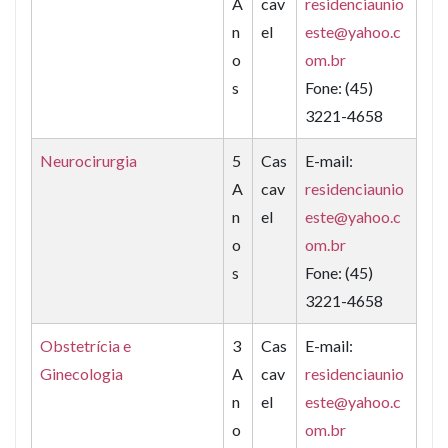
A
cav
residenciaunio
n
el
este@yahoo.c
o
om.br
s
Fone: (45)
3221-4658
Neurocirurgia
5
Cas
E-mail:
A
cav
residenciaunio
n
el
este@yahoo.c
o
om.br
s
Fone: (45)
3221-4658
Obstetrícia e
3
Cas
E-mail:
Ginecologia
A
cav
residenciaunio
n
el
este@yahoo.c
o
om.br