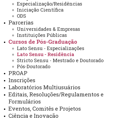
Cursos de Pós-Graduação
Lato Sensu - Residência
Especialização/Residências
Iniciação Científica
ODS
Parcerias
Universidades & Empresas
Instituições Públicas
Cursos de Pós-Graduação
Lato Sensu - Especializações
Lato Sensu - Residência
Stricto Sensu - Mestrado e Doutorado
Cursos de Pós-
Pós-Doutorado
graduação
Inscrições na Pós-
PROAP
graduação
Projetos e Grupos de
Inscrições
Pesquisa
Editais
Painel
Laboratórios Multiusuários
de Dados - Mestrado e Doutorado
Editais, Resoluções/Regulamentos e
Formulários
Eventos, Comitês e Projetos
Ciência e Inovação