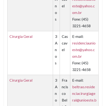
n
el
este@yahoo.c
o
om.br
s
Fone: (45)
3221-4658
Cirurgia Geral
3
Cas
E-mail:
A
cav
residenciaunio
n
el
este@yahoo.c
o
om.br
s
Fone: (45)
3221-4658
Cirurgia Geral
3
Fra
E-mail:
A
ncis
beltrao.reside
n
co
nciacirurgiage
o
Bel
ral@unioeste.b