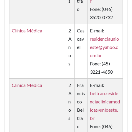
s
trã
r
o
Fone: (046)
3520-0732
Clínica Médica
2
Cas
E-mail:
A
cav
residenciaunio
n
el
este@yahoo.c
o
om.br
s
Fone: (45)
3221-4658
Clínica Médica
2
Fra
E-mail:
A
ncis
beltrao.reside
n
co
nciaclinicamed
o
Bel
ica@unioeste.
s
trã
br
o
Fone: (046)