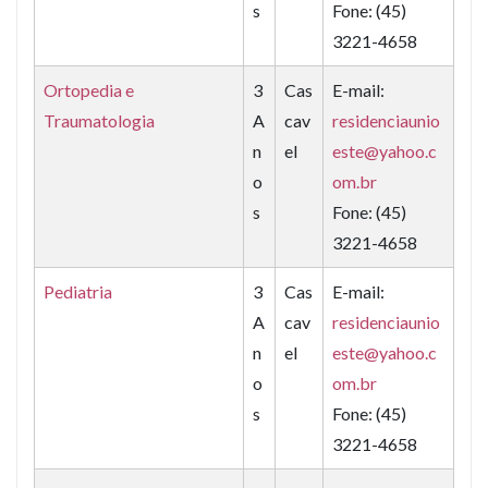
s
Fone: (45)
3221-4658
Ortopedia e
3
Cas
E-mail:
Traumatologia
A
cav
residenciaunio
n
el
este@yahoo.c
o
om.br
s
Fone: (45)
3221-4658
Pediatria
3
Cas
E-mail:
A
cav
residenciaunio
n
el
este@yahoo.c
o
om.br
s
Fone: (45)
3221-4658