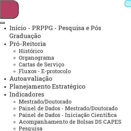
Início - PRPPG - Pesquisa e Pós
Graduação
Pesquisar
Pró-Reitoria
Histórico
Organograma
Webmail
Sistemas
Telefones
Cartas de Serviço
Fluxos - E-protocolo
Arquivo Virtual
Campus
Autoavaliação
Planejamento Estratégico
Indicadores
Mestrado/Doutorado
LATO SENSU - RESIDÊNCIA
Painel de Dados - Mestrado/Doutorado
Painel de Dados - Iniciação Científica
Acompanhamento de Bolsas DS CAPES
Você está aqui:
Unioeste
Pesquisa
Pró-reitoria de Pesquisa e Pós-graduação - PRPPG