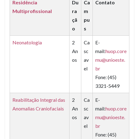
Residência
Du
Ca
Contato
Multiprofissional
ra
m
çã
pu
o
s
Neonatologia
2
Ca
E-
An
sc
mail:
huop.core
os
av
mu@unioeste.
el
br
Fone: (45)
3321-5449
Reabilitação Integral das
2
Ca
E-
Anomalias Craniofaciais
An
sc
mail:
huop.core
os
av
mu@unioeste.
el
br
Fone: (45)