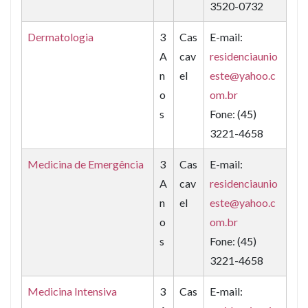
3520-0732
Dermatologia
3
Cas
E-mail:
A
cav
residenciaunio
n
el
este@yahoo.c
o
om.br
s
Fone: (45)
3221-4658
Medicina de Emergência
3
Cas
E-mail:
A
cav
residenciaunio
n
el
este@yahoo.c
o
om.br
s
Fone: (45)
3221-4658
Medicina Intensiva
3
Cas
E-mail: