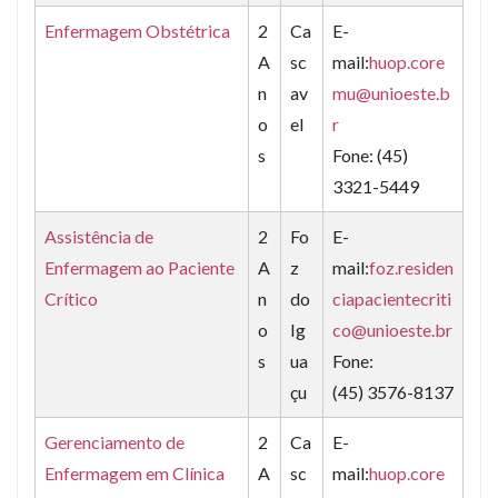
Enfermagem Obstétrica
2
Ca
E-
A
sc
mail:
huop.core
n
av
mu@unioeste.b
o
el
r
s
Fone: (45)
3321-5449
Assistência de
2
Fo
E-
Enfermagem ao Paciente
A
z
mail:
foz.residen
Crítico
n
do
ciapacientecriti
o
Ig
co@unioeste.br
s
ua
Fone:
çu
(45) 3576-8137
Gerenciamento de
2
Ca
E-
Enfermagem em Clínica
A
sc
mail:
huop.core