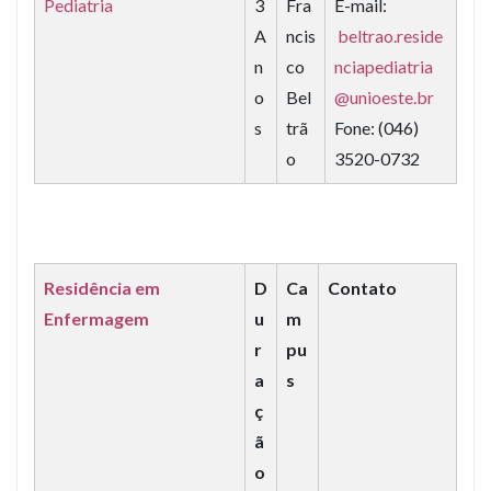
Pediatria
3
Fra
E-mail:
A
ncis
beltrao.reside
n
co
nciapediatria
o
Bel
@unioeste.br
s
trã
Fone: (046)
o
3520-0732
Residência em
D
Ca
Contato
Enfermagem
u
m
r
pu
a
s
ç
ã
o