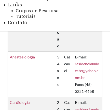
Links
Residência Médica
D
Ca
Contato
Grupos de Pesquisa
u
mp
Tutoriais
r
us
Contato
a
ç
ã
o
Anestesiologia
3
Cas
E-mail:
A
cav
residenciaunio
n
el
este@yahoo.c
o
om.br
s
Fone: (45)
3221-4658
Cardiologia
2
Cas
E-mail:
A
cav
residenciaunio