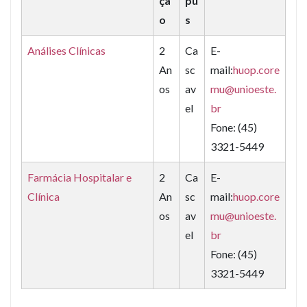
çã
pu
o
s
Análises Clínicas
2
Ca
E-
An
sc
mail:
huop.core
os
av
mu@unioeste.
el
br
Fone: (45)
3321-5449
Farmácia Hospitalar e
2
Ca
E-
Clínica
An
sc
mail:
huop.core
os
av
mu@unioeste.
el
br
Fone: (45)
3321-5449