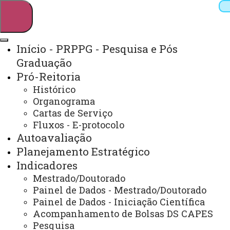
Início - PRPPG - Pesquisa e Pós
Graduação
Pesquisar
Pró-Reitoria
Histórico
Organograma
Webmail
Sistemas
Telefones
Cartas de Serviço
Fluxos - E-protocolo
Arquivo Virtual
Campus
Autoavaliação
Planejamento Estratégico
Indicadores
Mestrado/Doutorado
Painel de Dados - Mestrado/Doutorado
Painel de Dados - Iniciação Científica
Acompanhamento de Bolsas DS CAPES
Pesquisa