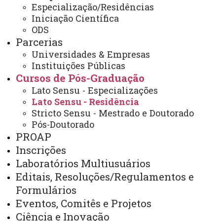
Especialização/Residências
Iniciação Científica
ODS
Cursos de Pós-
Parcerias
graduação
Inscrições na Pós-
Universidades & Empresas
graduação
Projetos e Grupos de
Instituições Públicas
Pesquisa
Editais
Painel
Cursos de Pós-Graduação
de Dados - Mestrado e Doutorado
Lato Sensu - Especializações
Lato Sensu - Residência
Stricto Sensu - Mestrado e Doutorado
Residência em Enfermagem
Pós-Doutorado
PROAP
Inscrições
Laboratórios Multiusuários
Resoluções
Editais, Resoluções/Regulamentos e
Resolução 052/2011-CEPE
- Aprova o
Formulários
Regulamento do Programa de Residência em
Eventos, Comitês e Projetos
Ciência e Inovação
Enfermagem, do Centro de Ciências Biológicas e