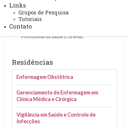
Links
da Saúde, do campus de Cascavel.
Grupos de Pesquisa
R
esolução 089/2016-CEPE
- Aprova o
Tutoriais
Regulamento da Comissão de Residência
Contato
Multiprofissional em Saúde ou em Área
Profissional da Saúde (Coremu).
Residências
Enfermagem Obstétrica
Gerenciamento de Enfermagem em
Clínica Médica e Cirúrgica
Vigilância em Saúde e Controle de
Infecções