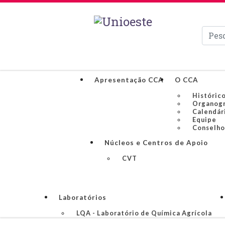
Pesqui
Apresentação CCA
O CCA
Históric
Organog
Calendár
Equipe
Conselho
Núcleos e Centros de Apoio
CVT
Laboratórios
LQA - Laboratório de Química Agrícola