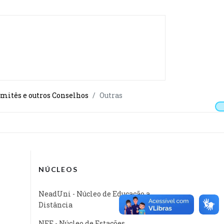
mitês e outros Conselhos
Outras
NÚCLEOS
NeadUni - Núcleo de Educação a
Distância
NEE - Núcleo de Estações