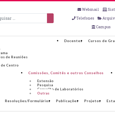
Webmail
Sis
sar
Telefones
Arquiv
Campus
Docentes
Cursos de Gr
o
rama
ios de Reuniões
 de Centro
Comissões, Comitês e outros Conselhos
Extensão
Pesquisa
Conselho de Laboratórios
Outras
Resoluções/Formulários
Publicações
Projetos
Esta