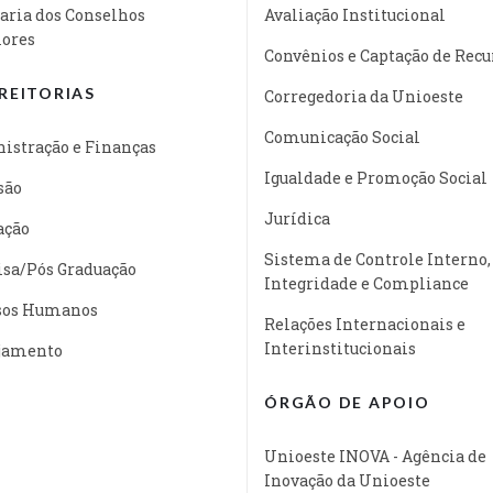
aria dos Conselhos
Avaliação Institucional
iores
Convênios e Captação de Recu
REITORIAS
Corregedoria da Unioeste
Comunicação Social
istração e Finanças
Igualdade e Promoção Social
são
Jurídica
ação
Sistema de Controle Interno,
isa/Pós Graduação
Integridade e Compliance
sos Humanos
Relações Internacionais e
Interinstitucionais
jamento
ÓRGÃO DE APOIO
Unioeste INOVA - Agência de
Inovação da Unioeste