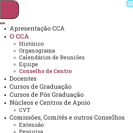
Apresentação CCA
O CCA
Pesquisar
Histórico
Organograma
Calendários de Reuniões
Equipe
Webmail
Sistemas
Telefones
Conselho de Centro
Arquivo Virtual
Campus
Docentes
Cursos de Graduação
Cursos de Pós Graduação
Núcleos e Centros de Apoio
CVT
Conselho do CCA
Comissões, Comitês e outros Conselhos
Extensão
Pesquisa