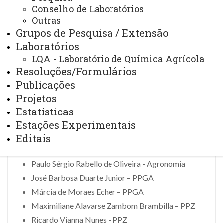
Conselho de Laboratórios
Presidente do Conselho:
Outras
Grupos de Pesquisa / Extensão
Laboratórios
Marcela Abbado Neres – Diretora do CCA
LQA - Laboratório de Química Agrícola
Resoluções/Formulários
Publicações
Conselheiros docentes:
Projetos
Estatísticas
Ana Alix Mendes de Almeida Oliveira – Zootecnia
Estações Experimentais
Nilton Garcia Marengoni – Zootecnia
Editais
Arlindo Fabrício Corrêia - Agronomia
Paulo Sérgio Rabello de Oliveira - Agronomia
José Barbosa Duarte Junior – PPGA
Márcia de Moraes Echer – PPGA
Maximiliane Alavarse Zambom Brambilla – PPZ
Ricardo Vianna Nunes - PPZ