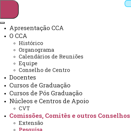
Apresentação CCA
O CCA
Pesquisar
Histórico
Organograma
Calendários de Reuniões
Equipe
Webmail
Sistemas
Telefones
Conselho de Centro
Arquivo Virtual
Campus
Docentes
Cursos de Graduação
Cursos de Pós Graduação
Núcleos e Centros de Apoio
CVT
Pesquisa
Comissões, Comitês e outros Conselhos
Extensão
Pesquisa