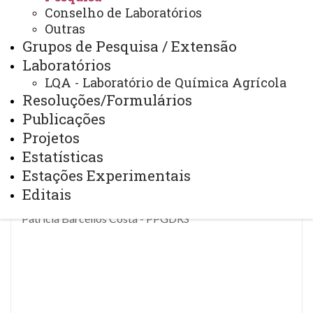
Conselho de Laboratórios
COMISSÃO DE PESQUISA
Outras
Grupos de Pesquisa / Extensão
Portaria nº 021/2025-CCA
Laboratórios
LQA - Laboratório de Química Agrícola
Resoluções/Formulários
Paulo Sérgio Rabello de Oliveira - Presidente
Publicações
Projetos
Antonio Torres da Costa - Agronomia
Estatísticas
Ériton Lisboa Valente - PPZ
Estações Experimentais
José Barbosa Duarte Júnior - PPGA
Editais
Nilton Garcia Marengoni - Zootecnia
Patrícia Barcellos Costa - PPGDRS