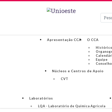
Pesqui
Apresentação CCA
O CCA
Históric
Organog
Calendár
Equipe
Conselho
Núcleos e Centros de Apoio
CVT
Laboratórios
LQA - Laboratório de Química Agrícola