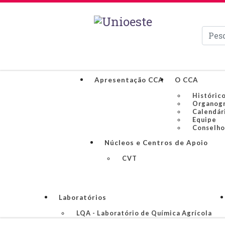
Pesqui
Apresentação CCA
O CCA
Históric
Organog
Calendár
Equipe
Conselho
Núcleos e Centros de Apoio
CVT
Laboratórios
LQA - Laboratório de Química Agrícola