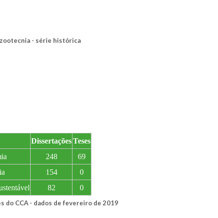
ootecnia - série histórica
Dissertações
Teses
ia
248
69
ia
154
0
stentável
82
0
s do CCA - dados de fevereiro de 2019