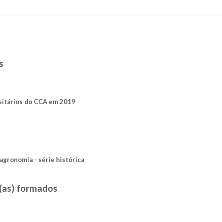
s
sitários do CCA em 2019
gronomia - série histórica
(as) formados