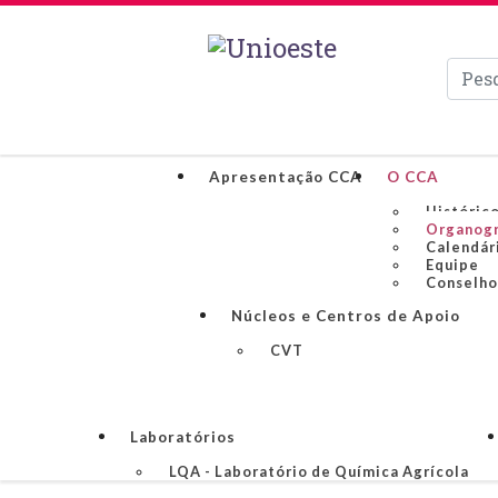
Pesqui
Apresentação CCA
O CCA
Históric
Organog
Calendár
Equipe
Conselho
Núcleos e Centros de Apoio
CVT
Laboratórios
LQA - Laboratório de Química Agrícola