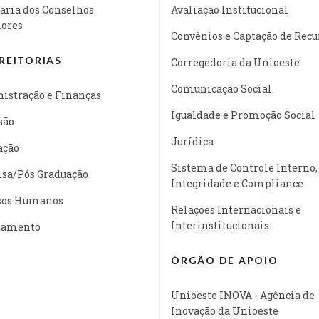
aria dos Conselhos
Avaliação Institucional
iores
Convênios e Captação de Recu
REITORIAS
Corregedoria da Unioeste
Comunicação Social
istração e Finanças
Igualdade e Promoção Social
são
Jurídica
ação
Sistema de Controle Interno,
isa/Pós Graduação
Integridade e Compliance
sos Humanos
Relações Internacionais e
Interinstitucionais
jamento
ÓRGÃO DE APOIO
Unioeste INOVA - Agência de
Inovação da Unioeste