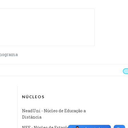
nograma
NÚCLEOS
NeadUni - Núcleo de Educação a
Distância
NEE - Núcleo de Estações